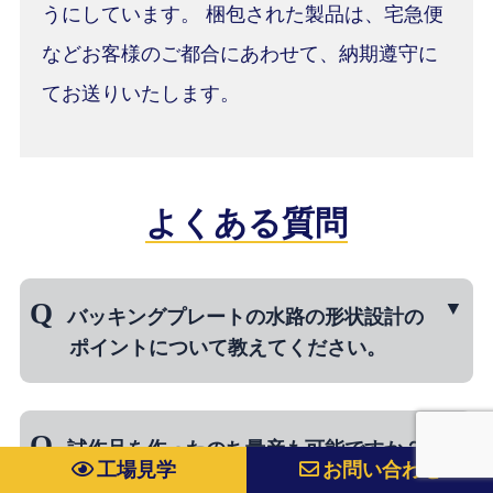
うにしています。 梱包された製品は、宅急便
などお客様のご都合にあわせて、納期遵守に
てお送りいたします。
よくある質問
バッキングプレートの水路の形状設計の
ポイントについて教えてください。
⇒ スパッタリングターゲットを適切に冷却す
るため、バッキングプレートの水路の形状設
試作品を作ったのち量産も可能ですか？
工場見学
お問い合わせ
計は特に注意しなければなりません。過去、