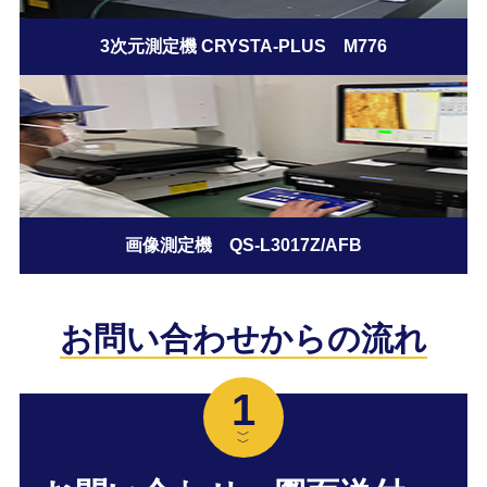
3次元測定機 CRYSTA-PLUS M776
画像測定機 QS-L3017Z/AFB
お問い合わせからの流れ
1
﹀
﹀