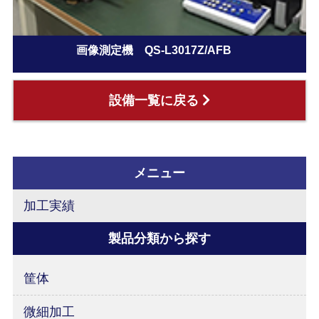
画像測定機 QS-L3017Z/AFB
設備一覧に戻る
メニュー
加工実績
製品分類から探す
筐体
微細加工