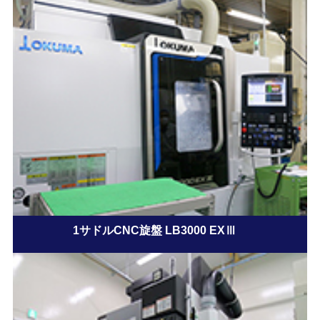
1サドルCNC旋盤 LB3000 EXⅢ