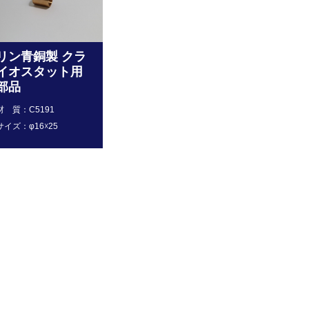
リン青銅製 クラ
イオスタット用
部品
材 質：C5191
サイズ：φ16☓25