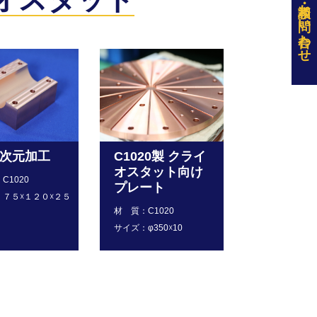
お問い合わせ
5次元加工
C1020製 クライ
オスタット向け
C1020
プレート
：７５☓１２０☓２５
材 質：C1020
サイズ：φ350☓10