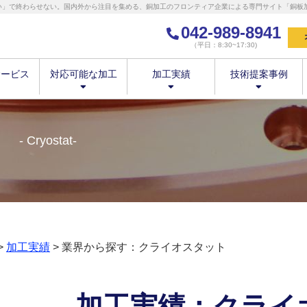
い」で終わらせない。国内外から注目を集める、銅加工のフロンティア企業による専門サイト「銅板加工
042-989-8941
（平日：8:30~17:30)
サービス
対応可能な加工
加工実績
技術提案事例
ト
Cryostat
>
加工実績
> 業界から探す：クライオスタット
加工実績：クライ