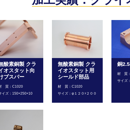
無酸素銅製 クラ
無酸素銅製 クラ
銅2.
イオスタット向
イオスタット用
材 質：
けブスバー
シールド部品
サイズ
材 質：C1020
材 質：C1020
サイズ：150×250×10
サイズ：φ１２０☓２００