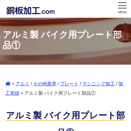
MENU
アルミ製 バイク用プレート部
品①
>
アルミ
/
その他業界
/
プレート
/
マシニング加工
/
加
工実績
> アルミ製 バイク用プレート部品①
アルミ製 バイク用プレート部