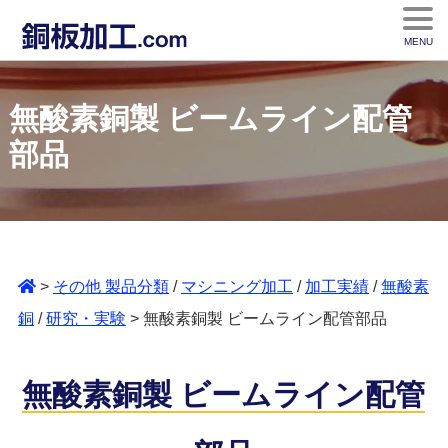
MENU
無酸素銅製 ビームライン配管
部品
>
その他 製品分類
/
マシニング加工
/
加工実績
/
無酸素
銅
/
研究・実験
> 無酸素銅製 ビームライン配管部品
無酸素銅製 ビームライン配管