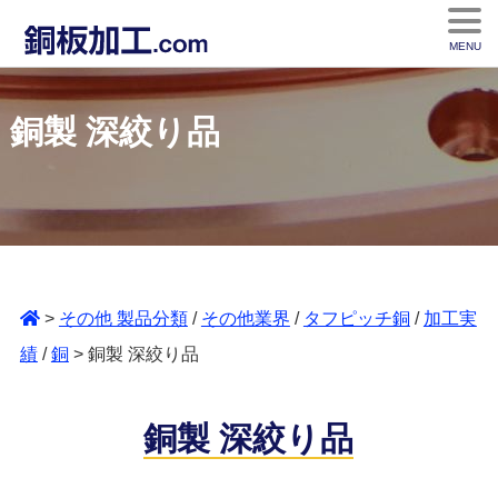
MENU
銅製 深絞り品
>
その他 製品分類
/
その他業界
/
タフピッチ銅
/
加工実
績
/
銅
> 銅製 深絞り品
銅製 深絞り品