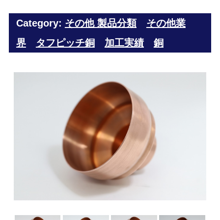
Category:
その他 製品分類
その他業
界
タフピッチ銅
加工実績
銅