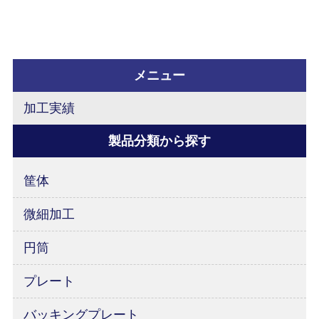
るため、バッキングプレートの水路の形状設
計は特に注意しなければなりません。過去、
バッキングプレート内に流れる冷却水の水圧
メニュー
により蓋が変形してしまったという事例もご
加工実績
ざいましたので、負荷がかからない設計にす
製品分類から探す
る必要があります。
筐体
微細加工
円筒
プレート
バッキングプレート