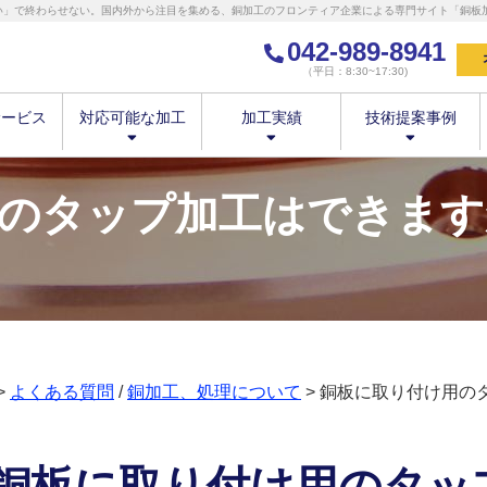
い」で終わらせない。国内外から注目を集める、銅加工のフロンティア企業による専門サイト「銅板加工
042-989-8941
（平日：8:30~17:30)
サービス
対応可能な加工
加工実績
技術提案事例
のタップ加工はできます
>
よくある質問
/
銅加工、処理について
> 銅板に取り付け用の
銅板に取り付け用のタッ