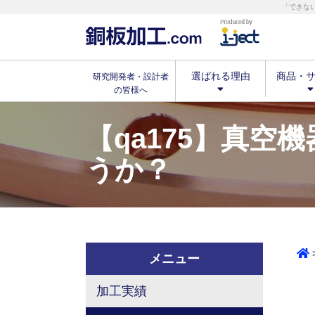
「できな
選ばれる理由
商品・
研究開発者・設計者
の皆様へ
【qa175】真
うか？
メニュー
加工実績