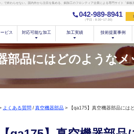
い」で終わらせない。国内外から注目を集める、銅加工のフロンティア企業による専門サイト「銅板加工
042-989-8941
（平日：8:30~17:30)
サービス
対応可能な加工
加工実績
技術提案事例
空機器部品にはどのような
>
よくある質問
/
真空機器部品
> 【qa175】真空機器部品に
【qa175】真空機器部