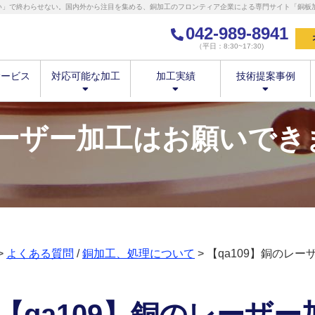
い」で終わらせない。国内外から注目を集める、銅加工のフロンティア企業による専門サイト「銅板加工
042-989-8941
（平日：8:30~17:30)
サービス
対応可能な加工
加工実績
技術提案事例
のレーザー加工はお願いで
>
よくある質問
/
銅加工、処理について
> 【qa109】銅のレ
【qa109】銅のレーザ