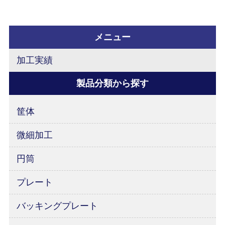
出さない ②傷・打痕を出さない ③構成刃先
を出さない ④腐食管理 ⑤工具
メニュー
詳細はコラムをご覧ください。
加工実績
製品分類から探す
筐体
微細加工
円筒
プレート
バッキングプレート